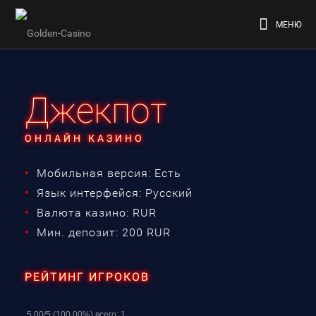
МЕНЮ
Джекпот
ОНЛАЙН КАЗИНО
Мобильная версия:
Есть
Язык интерфейся:
Русский
Валюта казино:
RUR
Мин. депозит:
200 RUR
РЕЙТИНГ ИГРОКОВ
5.00
/
5
(100.00%) всего:
1