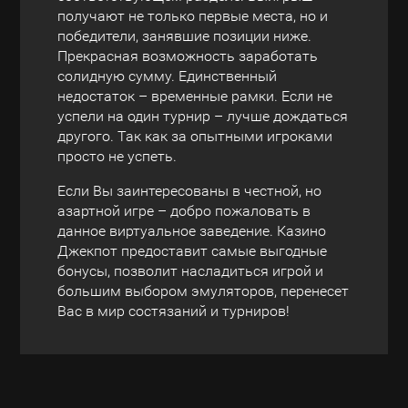
получают не только первые места, но и
победители, занявшие позиции ниже.
Прекрасная возможность заработать
солидную сумму. Единственный
недостаток – временные рамки. Если не
успели на один турнир – лучше дождаться
другого. Так как за опытными игроками
просто не успеть.
Если Вы заинтересованы в честной, но
азартной игре – добро пожаловать в
данное виртуальное заведение. Казино
Джекпот предоставит самые выгодные
бонусы, позволит насладиться игрой и
большим выбором эмуляторов, перенесет
Вас в мир состязаний и турниров!