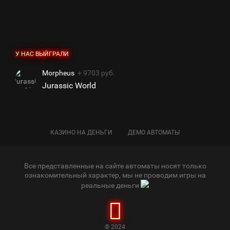
У НАС ВЫЙГРАЛИ
Maksim
+
426 руб.
Tasty Street
КАЗИНО НА ДЕНЬГИ
ДЕМО АВТОМАТЫ
Все представленные на сайте автоматы носят только
ознакомительный характер, мы не проводим игры на
реальные деньги
© 2024