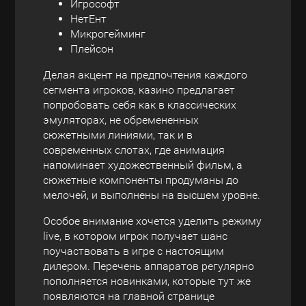
Игрософт
НетЕнт
Микрогейминг
Плейсон
Делая акцент на предпочтения каждого
сегмента игроков, казино предлагает
попробовать себя как в классических
эмуляторах, не обремененных
сюжетными линиями, так и в
современных слотах, где анимация
напоминает художественный фильм, а
сюжетные компоненты продуманы до
мелочей, и выполнены на высшем уровне.
Особое внимание хочется уделить режиму
live, в котором игрок получает шанс
поучаствовать в игре с настоящим
дилером. Перечень аппаратов регулярно
пополняется новинками, которые тут же
появляются на главной странице