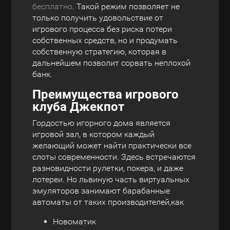
бесплатно
. Такой режим позволяет не
только получить удовольствие от
игрового процесса без риска потери
собственных средств, но и продумать
собственную стратегию, которая в
дальнейшем позволит сорвать неплохой
банк.
Преимущества игрового
клуба Джекпот
Гордостью игорного дома является
игровой зал, в котором каждый
желающий может найти практически все
слоты современности. Здесь встречаются
разновидности рулетки, покера, и даже
лотереи. Но львиную часть виртуальных
эмуляторов занимают барабанные
автоматы от таких производителей,как
Новоматик