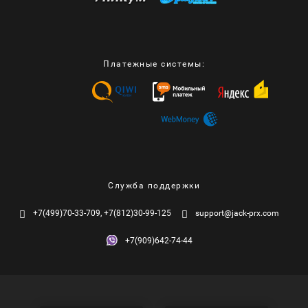
Платежные системы:
Служба поддержки
+7(499)70-33-709, +7(812)30-99-125
support@jack-prx.com
+7(909)642-74-44