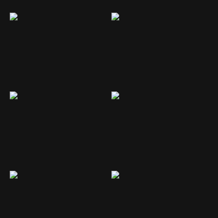
БЕСПЛАТНО
БЕСПЛАТНО
НА ДЕНЬГИ
НА ДЕНЬГИ
БЕСПЛАТНО
БЕСПЛАТНО
НА ДЕНЬГИ
НА ДЕНЬГИ
БЕСПЛАТНО
БЕСПЛАТНО