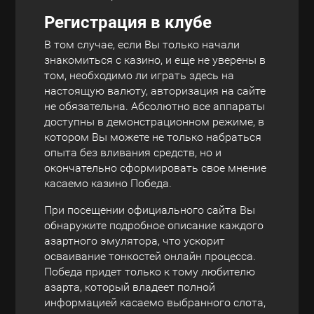
Регистрация в клубе
В том случае, если Вы только начали
знакомиться с казино, и еще не уверены в
том, необходимо ли играть здесь на
настоящую валюту, авторизация на сайте
не обязательна. Абсолютно все аппараты
доступны в демонстрационном режиме, в
котором Вы можете не только набраться
опыта без вливания средств, но и
окончательно сформировать свое мнение
касаемо казино Победа.
При посещении официального сайта Вы
обнаружите подробное описание каждого
азартного эмулятора, что ускорит
осваивание тонкостей онлайн процесса.
Победа придет только к тому любителю
азарта, который владеет полной
информацией касаемо выбранного слота,