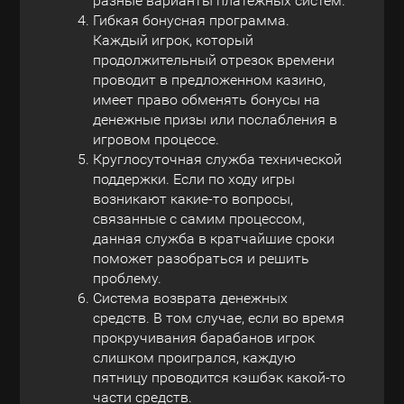
разные варианты платежных систем.
Гибкая бонусная программа.
Каждый игрок, который
продолжительный отрезок времени
проводит в предложенном казино,
имеет право обменять бонусы на
денежные призы или послабления в
игровом процессе.
Круглосуточная служба технической
поддержки. Если по ходу игры
возникают какие-то вопросы,
связанные с самим процессом,
данная служба в кратчайшие сроки
поможет разобраться и решить
проблему.
Система возврата денежных
средств. В том случае, если во время
прокручивания барабанов игрок
слишком проигрался, каждую
пятницу проводится кэшбэк какой-то
части средств.