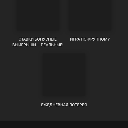
СТАВКИ БОНУСНЫЕ,
ИГРА ПО-КРУПНОМУ
ВЫИГРЫШИ — РЕАЛЬНЫЕ!
ЕЖЕДНЕВНАЯ ЛОТЕРЕЯ