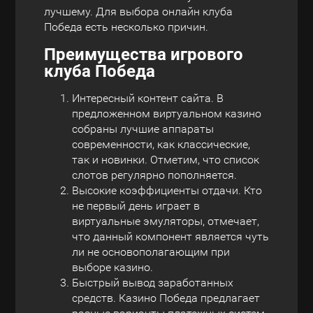
лучшему. Для выбора онлайн клуба
Победа есть несколько причин.
Преимущества игрового
клуба Победа
Интересный контент сайта. В
предложенном виртуальном казино
собраны лучшие аппараты
современности, как классические,
так и новинки. Отметим, что список
слотов регулярно пополняется.
Высокие коэффициенты отдачи. Кто
не первый день играет в
виртуальные эмуляторы, отмечает,
что данный компонент является чуть
ли не основополагающим при
выборе казино.
Быстрый вывод заработанных
средств. Казино Победа предлагает