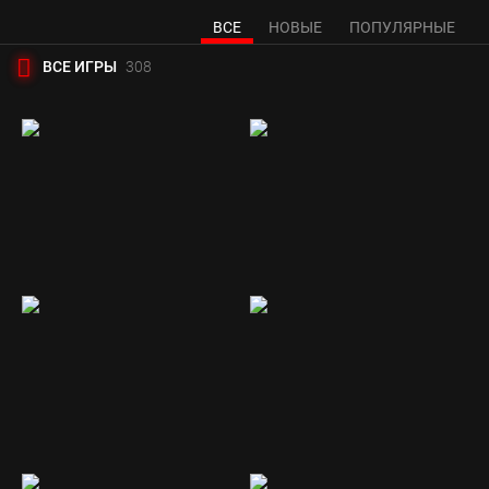
ВСЕ
НОВЫЕ
ПОПУЛЯРНЫЕ
ВСЕ ИГРЫ
308
БЕСПЛАТНО
БЕСПЛАТНО
НА ДЕНЬГИ
НА ДЕНЬГИ
БЕСПЛАТНО
БЕСПЛАТНО
НА ДЕНЬГИ
НА ДЕНЬГИ