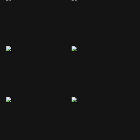
БЕСПЛАТНО
БЕСПЛАТНО
НА ДЕНЬГИ
НА ДЕНЬГИ
БЕСПЛАТНО
БЕСПЛАТНО
НА ДЕНЬГИ
НА ДЕНЬГИ
БЕСПЛАТНО
БЕСПЛАТНО
НА ДЕНЬГИ
НА ДЕНЬГИ