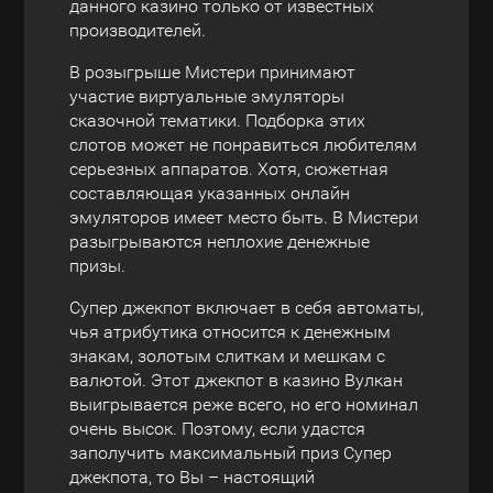
данного казино только от известных
производителей.
В розыгрыше Мистери принимают
участие виртуальные эмуляторы
сказочной тематики. Подборка этих
слотов может не понравиться любителям
серьезных аппаратов. Хотя, сюжетная
составляющая указанных онлайн
эмуляторов имеет место быть. В Мистери
разыгрываются неплохие денежные
призы.
Супер джекпот включает в себя автоматы,
чья атрибутика относится к денежным
знакам, золотым слиткам и мешкам с
валютой. Этот джекпот в казино Вулкан
выигрывается реже всего, но его номинал
очень высок. Поэтому, если удастся
заполучить максимальный приз Супер
джекпота, то Вы – настоящий