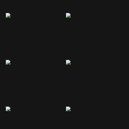
БЕСПЛАТНО
БЕСПЛАТНО
НА ДЕНЬГИ
НА ДЕНЬГИ
БЕСПЛАТНО
БЕСПЛАТНО
НА ДЕНЬГИ
НА ДЕНЬГИ
БЕСПЛАТНО
БЕСПЛАТНО