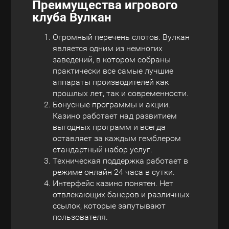
Преимущества игрового
клуба Вулкан
Огромный перечень слотов. Вулкан
является одним из немногих
заведений, в котором собраны
практически все самые лучшие
аппараты производителей как
прошлых лет, так и современности.
Бонусные программы и акции.
Казино работает над развитием
выгодных программ и всегда
оставляет за каждым гемблером
стандартный набор услуг.
Техническая поддержка работает в
режиме онлайн 24 часа в сутки.
Интерфейс казино понятен. Нет
отвлекающих банеров и различных
ссылок, которые запутывают
пользователя.