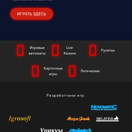
ИГРАТЬ ЗДЕСЬ
Игровые
Live-
Рулетки
автоматы
Казино
Карточные
Логические
игры
Разработчики игр: